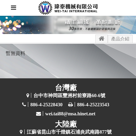
產品介紹
暫無資料
台灣廠
台中市神岡區豐洲村前寮路60-6號
886-4-25228430
886-4-25223543
wei.tai88@msa.hinet.net
大陸廠
江蘇省昆山市千燈鎮石浦炎武南路877號