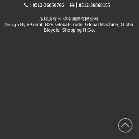
0512-36850766
0512-36868155
版權所有 ©
瑋泰國際有限公司.
e-Giant
B2B Global-Trade
Global Machine
Global
Design By
,
,
,
Bicycle
Shopping HiGo
,
.