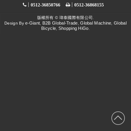
0512-36850766
0512-36868155
版權所有 ©
瑋泰國際有限公司.
e-Giant
B2B Global-Trade
Global Machine
Global
Design By
,
,
,
Bicycle
Shopping HiGo
,
.