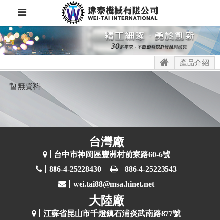
產品介紹
暫無資料
台灣廠
台中市神岡區豐洲村前寮路60-6號
886-4-25228430
886-4-25223543
wei.tai88@msa.hinet.net
大陸廠
江蘇省昆山市千燈鎮石浦炎武南路877號