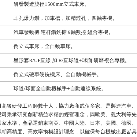
研發製造旋徑1500mm立式車床。
耳孔爆力鑽，加車槽，加精鏜孔，四軸專機。
汽車發動機 連杆鑽銑搪 9軸數控 組合專機。
倒立式車床，全自動車床。
星形套R/UF直線 加 R/直球道+球面 研磨複合專機。
倒立式硬車硬銑機床、全自動機械手。
球道/球面全自動機械手+自動連線系統。
司高級研發工程師數十人，協力廠商貳佰多家。是製造汽車、
我司秉承研究創新精益求精的經營理念，與歐美、義大利等先
國家水準，產品運銷東南亞、中國大陸、日本、美國、德國、
以朝高精度、高效率換模設計理念，以確保每台機械出廠皆具